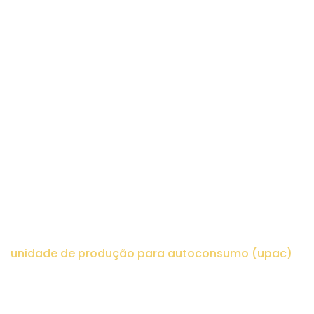
PRODUÇÃ
PARA
AUTOCON
(UPAC)
home
>
artigos
>
projetos de financiamento
>
unidade de produção para autoconsumo (upac)